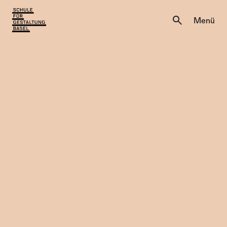
Aktuell
Menü
Einblicke
Aktuell
Lernen & Entdecken
Einblicke
Über uns
Lernen & Entdecken
Institutionen
Über uns
Institutionen