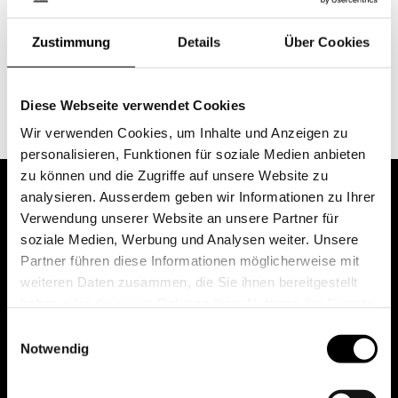
Jetzt Anmelden
Zustimmung
Details
Über Cookies
Mo. 17:45–20:45 / 24.08.2026–30.11.2026
Thomas Lehner
Diese Webseite verwendet Cookies
Wir verwenden Cookies, um Inhalte und Anzeigen zu
personalisieren, Funktionen für soziale Medien anbieten
zu können und die Zugriffe auf unsere Website zu
analysieren. Ausserdem geben wir Informationen zu Ihrer
Verwendung unserer Website an unsere Partner für
soziale Medien, Werbung und Analysen weiter. Unsere
Partner führen diese Informationen möglicherweise mit
weiteren Daten zusammen, die Sie ihnen bereitgestellt
haben oder die sie im Rahmen Ihrer Nutzung der Dienste
gesammelt haben.
Einwilligungsauswahl
Notwendig