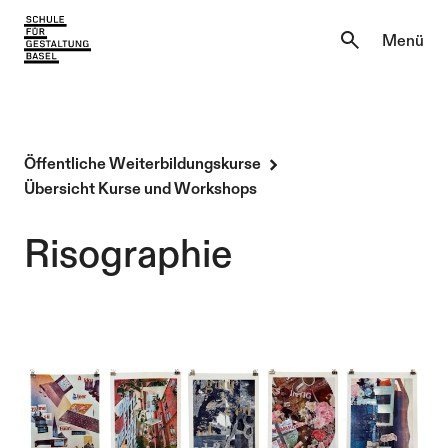
Aktuell
Menü
Einblicke
Aktuell
Lernen & Entdecken
Einblicke
Öffentliche Weiterbildungskurse
Übersicht Kurse und Workshops
Über uns
Lernen & Entdecken
Risographie
Institutionen
Über uns
Institutionen