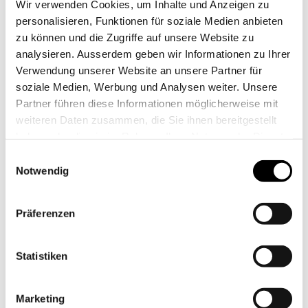
Wir verwenden Cookies, um Inhalte und Anzeigen zu
personalisieren, Funktionen für soziale Medien anbieten
Werkrechte
: Einwilligung für die Veröffentlichung
zu können und die Zugriffe auf unsere Website zu
von Bildaufnahmen, auf denen Werke der
analysieren. Ausserdem geben wir Informationen zu Ihrer
Schüler:innen zu sehen sind.
Verwendung unserer Website an unsere Partner für
soziale Medien, Werbung und Analysen weiter. Unsere
Bildrechte
: Einwilligung für die Veröffentlichung
Partner führen diese Informationen möglicherweise mit
von Bildaufnahmen, wo die Schüler:innen
weiteren Daten zusammen, die Sie ihnen bereitgestellt
möglicherweise indirekt abgebildet sind.
haben oder die sie im Rahmen Ihrer Nutzung der Dienste
gesammelt haben.
Einwilligungsauswahl
In der elektronischen sowie analogen Anmeldung
Notwendig
können Bild- und Werkrechte separat erteilt
werden.
Präferenzen
Ihre Einwilligung gilt ohne zeitliche Begrenzung
und kann von Ihnen jederzeit widerrufen werden.
Statistiken
Die Bildaufnahmen werden unter Einhaltung der
geltenden Bestimmungen zum Persönlichkeits-,
Marketing
Daten- und Urheberrechtschutzes ausschliesslich