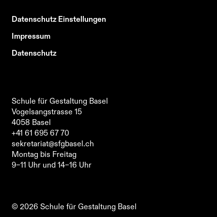
Datenschutz Einstellungen
Impressum
Datenschutz
Schule für Gestaltung Basel
Vogelsangstrasse 15
4058
Basel
Schule für Gestaltung Basel
+41 61 695 67 70
Vogelsangstrasse 15
sekretariat@sfgbasel.ch
4058
Basel
Montag bis Freitag
+41 61 695 67 70
9–11 Uhr und 14–16 Uhr
sekretariat@sfgbasel.ch
Schule für Gestaltung Basel
Montag bis Freitag
Vogelsangstrasse 15
9–11 Uhr und 14–16 Uhr
4058
Basel
+41 61 695 67 70
sekretariat@sfgbasel.ch
©
2026
Schule für Gestaltung Basel
Montag bis Freitag