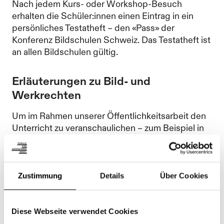
Nach jedem Kurs- oder Workshop-Besuch
erhalten die Schüler:innen einen Eintrag in ein
persönliches Testatheft – den «Pass» der
Konferenz Bildschulen Schweiz. Das Testatheft ist
an allen Bildschulen gültig.
Erläuterungen zu Bild- und
Werkrechten
Um im Rahmen unserer Öffentlichkeitsarbeit den
Unterricht zu veranschaulichen – zum Beispiel in
Broschüren, auf unserer Website www.kwerk.ch
oder auf Social Media – möchten wir in
regelmässigen Abständen Aufnahmen zeigen.
Zustimmung
Details
Über Cookies
Seien es Fotografien von der Klassen- und
Raumsituation, von Arbeitsprozessen im
Allgemeinen oder indirekte Aufnahmen der
Diese Webseite verwendet Cookies
Schüler:innen und deren Arbeiten.