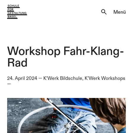
Aktuell
Menü
Einblicke
Aktuell
Lernen & Entdecken
Einblicke
Workshop Fahr-Klang-
Über uns
Rad
Lernen & Entdecken
Institutionen
24. April 2024
—
K’Werk Bildschule, K’Werk Workshops
Über uns
—
Institutionen