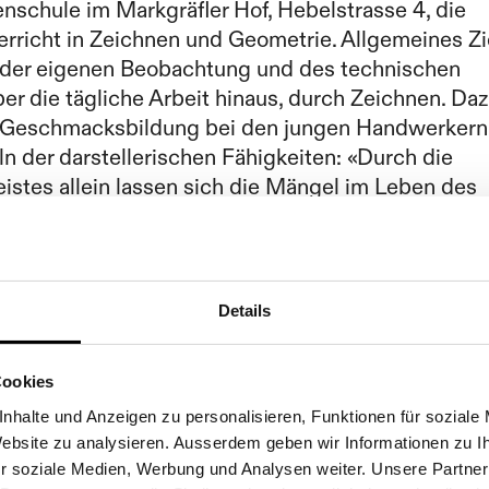
enschule im Markgräfler Hof, Hebelstrasse 4, die
terricht in Zeichnen und Geometrie. Allgemeines Zi
g der eigenen Beobachtung und des technischen
er die tägliche Arbeit hinaus, durch Zeichnen. Da
 Geschmacksbildung bei den jungen Handwerkern
n der darstellerischen Fähigkeiten: «Durch die
istes allein lassen sich die Mängel im Leben des
 Gesellschaft nicht beseitigen».
h auch die Basler Künstlergesellschaft an der Leitu
. In der Anfangszeit findet der Unterricht während
Details
statt. Die Schule zählt bei ihrer Gründung einen
lasse mit zwölf Schülern, zwölf Jahre später eine
Cookies
chmal sechs Jahre später eine dritte.
nhalte und Anzeigen zu personalisieren, Funktionen für soziale
 Website zu analysieren. Ausserdem geben wir Informationen zu 
r soziale Medien, Werbung und Analysen weiter. Unsere Partner