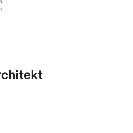
6
r
chitekt