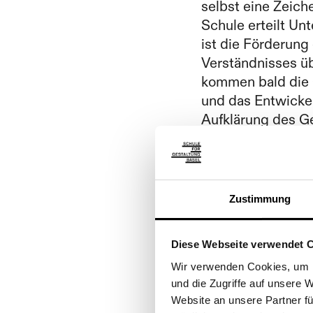
selbst eine Zeich
Schule erteilt Un
ist die Förderun
Verständnisses üb
kommen bald die
und das Entwickel
Aufklärung des Ge
Einzelnen und der
1814 beteiligt sic
der Zeichenschule
Zustimmung
zwei Wochentagen 
Lehrer und eine K
Diese Webseite verwendet 
zweite Klasse, no
Wir verwenden Cookies, um I
und die Zugriffe auf unsere
Website an unsere Partner fü