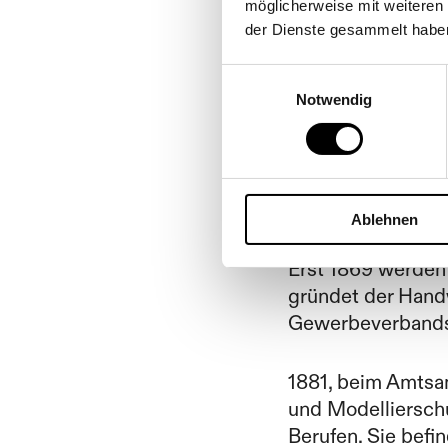
möglicherweise mit weiteren
der Dienste gesammelt habe
Einwilligungsauswahl
Die All
Notwendig
Ablehnen
Erst 1869 werden
gründet der Hand
Gewerbeverbands
1881, beim Amtsan
und Modellierschu
Berufen. Sie befi