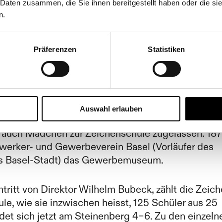
 Daten zusammen, die Sie ihnen bereitgestellt haben oder die s
n.
gemeine Gewerbeschul
Präferenzen
Statistiken
Auswahl erlauben
 auch Mädchen zur Zeichenschule zugelassen. 18
werker- und Gewerbeverein Basel (Vorläufer des
 Basel-Stadt) das Gewerbemuseum.
tritt von Direktor Wilhelm Bubeck, zählt die Zeich
le, wie sie inzwischen heisst, 125 Schüler aus 25
ndet sich jetzt am Steinenberg 4–6. Zu den einzeln