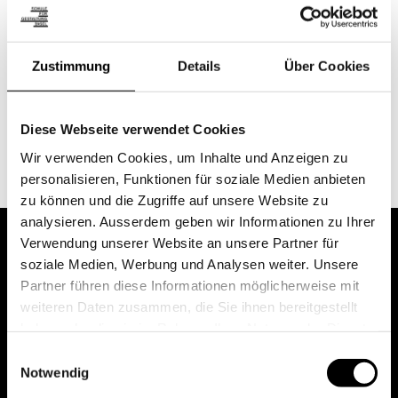
K’Werk Bildschule, K’Werk Kurse
Zustimmung
Details
Über Cookies
Kontakt
Diese Webseite verwendet Cookies
celia.sidler@sfgbasel.ch
Wir verwenden Cookies, um Inhalte und Anzeigen zu
personalisieren, Funktionen für soziale Medien anbieten
zu können und die Zugriffe auf unsere Website zu
analysieren. Ausserdem geben wir Informationen zu Ihrer
Verwendung unserer Website an unsere Partner für
soziale Medien, Werbung und Analysen weiter. Unsere
Partner führen diese Informationen möglicherweise mit
weiteren Daten zusammen, die Sie ihnen bereitgestellt
haben oder die sie im Rahmen Ihrer Nutzung der Dienste
gesammelt haben.
Einwilligungsauswahl
Notwendig