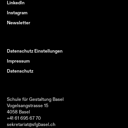
LinkedIn
Instagram
Newsletter
Datenschutz Einstellungen
Impressum
Datenschutz
Schule für Gestaltung Basel
Vogelsangstrasse 15
4058
Basel
Schule für Gestaltung Basel
+41 61 695 67 70
Vogelsangstrasse 15
sekretariat@sfgbasel.ch
4058
Basel