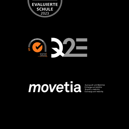
Schule für Gestaltung Basel
Vogelsangstrasse 15
4058
Basel
+41 61 695 67 70