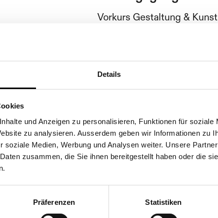
Vorkurs Gestaltung & Kunst
Öffentliche Weiterbildungs
Kontakt
Details
daniela.erni@sfgbasel.ch
Cookies
nhalte und Anzeigen zu personalisieren, Funktionen für soziale
 Website zu analysieren. Ausserdem geben wir Informationen zu 
r soziale Medien, Werbung und Analysen weiter. Unsere Partner
 Daten zusammen, die Sie ihnen bereitgestellt haben oder die s
n.
Bibliothek für Gestaltung
Präferenzen
Statistiken
Plakatsammlung