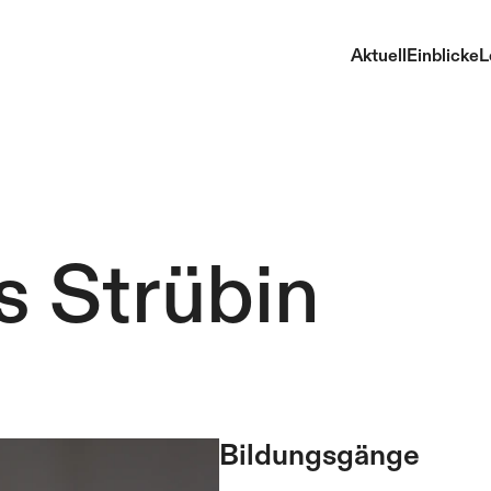
Aktuell
Einblicke
L
s Strübin
Bildungsgänge