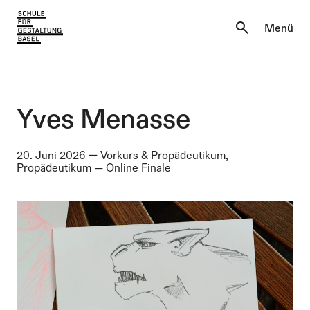
Aktuell
Menü
Einblicke
Aktuell
Lernen & Entdecken
Einblicke
Yves Menasse
Über uns
Lernen & Entdecken
20. Juni 2026
—
Vorkurs & Propädeutikum,
Propädeutikum
—
Online Finale
Institutionen
Über uns
Institutionen