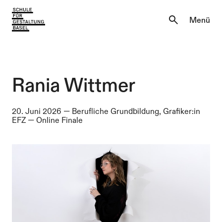
Aktuell
Menü
Einblicke
Aktuell
Lernen & Entdecken
Einblicke
Rania Wittmer
Über uns
Lernen & Entdecken
20. Juni 2026
—
Berufliche Grundbildung, Grafiker:in
EFZ
—
Online Finale
Institutionen
Über uns
Institutionen