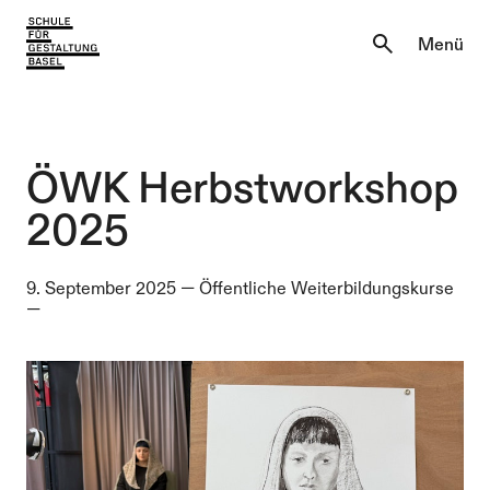
Aktuell
Menü
Einblicke
Aktuell
Lernen & Entdecken
Einblicke
ÖWK Herbstworkshop
Über uns
2025
Lernen & Entdecken
Institutionen
9. September 2025
—
Öffentliche Weiterbildungskurse
Über uns
—
Institutionen