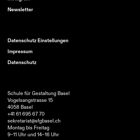
Newsletter
Datenschutz Einstellungen
Impressum
Datenschutz
Schule für Gestaltung Basel
Vogelsangstrasse 15
4058
Basel
Schule für Gestaltung Basel
+41 61 695 67 70
Vogelsangstrasse 15
sekretariat@sfgbasel.ch
4058
Basel
Montag bis Freitag
+41 61 695 67 70
9–11 Uhr und 14–16 Uhr
sekretariat@sfgbasel.ch
Schule für Gestaltung Basel