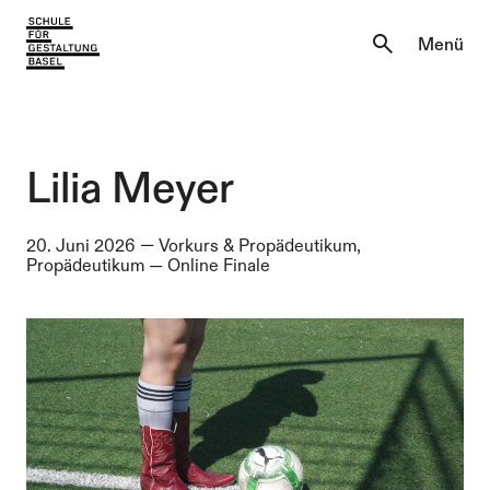
Aktuell
Menü
Einblicke
Aktuell
Lernen & Entdecken
Einblicke
Lilia Meyer
Über uns
Lernen & Entdecken
20. Juni 2026
—
Vorkurs & Propädeutikum,
Propädeutikum
—
Online Finale
Institutionen
Über uns
Institutionen