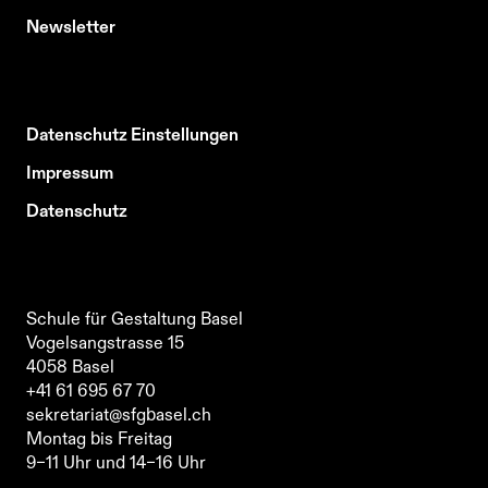
Newsletter
Datenschutz Einstellungen
Impressum
Datenschutz
Schule für Gestaltung Basel
Vogelsangstrasse 15
4058
Basel
Schule für Gestaltung Basel
+41 61 695 67 70
Vogelsangstrasse 15
sekretariat@sfgbasel.ch
4058
Basel
Montag bis Freitag
+41 61 695 67 70
9–11 Uhr und 14–16 Uhr
sekretariat@sfgbasel.ch
Schule für Gestaltung Basel
Montag bis Freitag