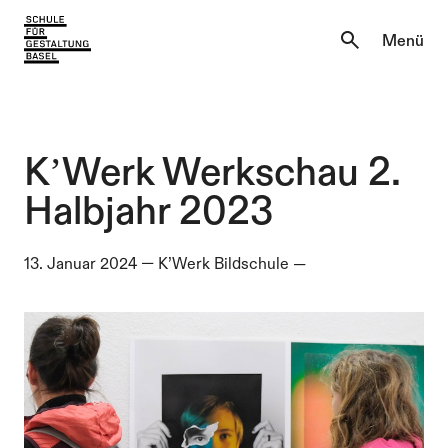
Aktuell
Menü
Einblicke
Aktuell
Lernen & Entdecken
Einblicke
KʼWerk Werkschau 2.
Über uns
Halbjahr 2023
Lernen & Entdecken
Institutionen
13. Januar 2024
—
K’Werk Bildschule
—
Über uns
Institutionen