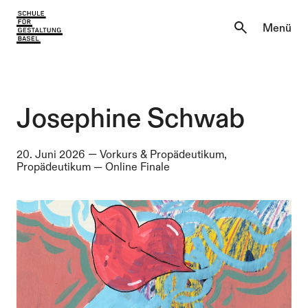
Aktuell
Menü
Einblicke
Aktuell
Lernen & Entdecken
Einblicke
Josephine Schwab
Über uns
Lernen & Entdecken
20. Juni 2026
—
Vorkurs & Propädeutikum,
Propädeutikum
—
Online Finale
Institutionen
Über uns
Institutionen