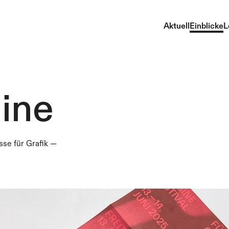
Aktuell
Einblicke
L
ine
se für Grafik
—