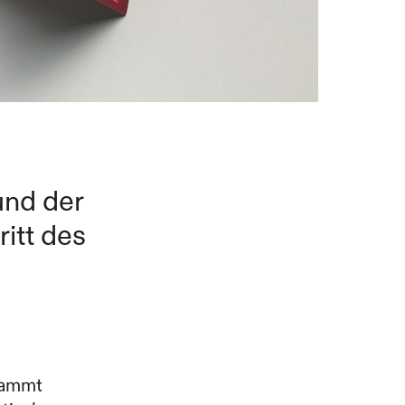
und der
itt des
tammt