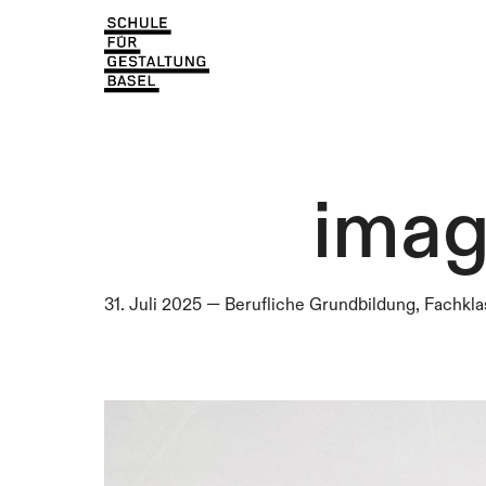
Einblicke
Aktuell
Lernen & Entdecken
Einblicke
Über uns
Lernen & Entdecken
Institutionen
imag
Über uns
Institutionen
31. Juli 2025
—
Berufliche Grundbildung, Fachklas