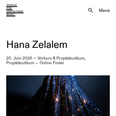
Aktuell
Menü
Einblicke
Aktuell
Lernen & Entdecken
Einblicke
Hana Zelalem
Über uns
Lernen & Entdecken
20. Juni 2026
—
Vorkurs & Propädeutikum,
Propädeutikum
—
Online Finale
Institutionen
Über uns
Institutionen