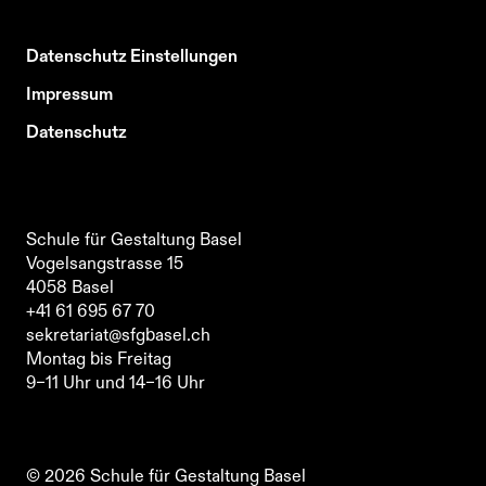
Datenschutz Einstellungen
Impressum
Datenschutz
Schule für Gestaltung Basel
Vogelsangstrasse 15
4058
Basel
Schule für Gestaltung Basel
+41 61 695 67 70
Vogelsangstrasse 15
sekretariat@sfgbasel.ch
4058
Basel
Montag bis Freitag
+41 61 695 67 70
9–11 Uhr und 14–16 Uhr
sekretariat@sfgbasel.ch
Schule für Gestaltung Basel
Montag bis Freitag
Vogelsangstrasse 15
9–11 Uhr und 14–16 Uhr
4058
Basel
+41 61 695 67 70
sekretariat@sfgbasel.ch
©
2026
Schule für Gestaltung Basel