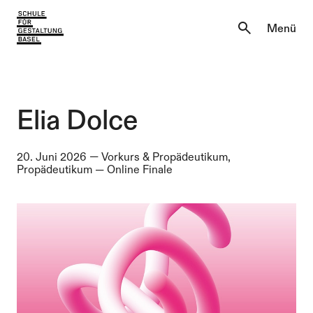
Aktuell
Menü
Einblicke
Aktuell
Lernen & Entdecken
Einblicke
Elia Dolce
Über uns
Lernen & Entdecken
20. Juni 2026
—
Vorkurs & Propädeutikum,
Propädeutikum
—
Online Finale
Institutionen
Über uns
Institutionen