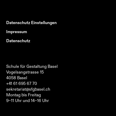
Datenschutz Einstellungen
Impressum
Datenschutz
Schule für Gestaltung Basel
Vogelsangstrasse 15
4058
Basel
Schule für Gestaltung Basel
+41 61 695 67 70
Vogelsangstrasse 15
sekretariat@sfgbasel.ch
4058
Basel
Montag bis Freitag
+41 61 695 67 70
9–11 Uhr und 14–16 Uhr
sekretariat@sfgbasel.ch
Schule für Gestaltung Basel
Montag bis Freitag
Vogelsangstrasse 15
9–11 Uhr und 14–16 Uhr
4058
Basel