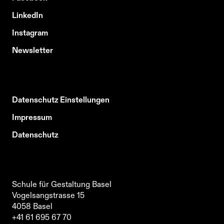
LinkedIn
Instagram
Newsletter
Datenschutz Einstellungen
Impressum
Datenschutz
Schule für Gestaltung Basel
Vogelsangstrasse 15
4058
Basel
Schule für Gestaltung Basel
+41 61 695 67 70