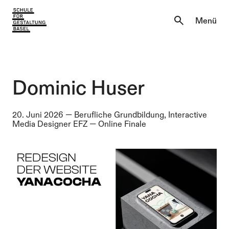
Aktuell
Menü
Einblicke
Aktuell
Lernen & Entdecken
Einblicke
Dominic Huser
Über uns
Lernen & Entdecken
20. Juni 2026
—
Berufliche Grundbildung, Interactive
Media Designer EFZ
—
Online Finale
Institutionen
Über uns
Institutionen