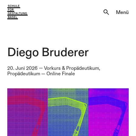
Aktuell
Menü
Einblicke
Aktuell
Lernen & Entdecken
Einblicke
Diego Bruderer
Über uns
Lernen & Entdecken
20. Juni 2026
—
Vorkurs & Propädeutikum,
Propädeutikum
—
Online Finale
Institutionen
Über uns
Institutionen