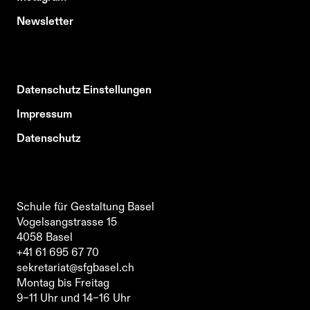
Newsletter
Datenschutz Einstellungen
Impressum
Datenschutz
Schule für Gestaltung Basel
Vogelsangstrasse 15
4058
Basel
Schule für Gestaltung Basel
+41 61 695 67 70
Vogelsangstrasse 15
sekretariat@sfgbasel.ch
4058
Basel
Montag bis Freitag
+41 61 695 67 70
9–11 Uhr und 14–16 Uhr
sekretariat@sfgbasel.ch
Schule für Gestaltung Basel