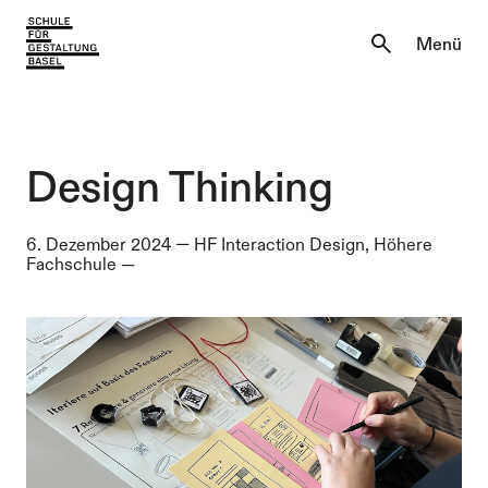
Aktuell
Menü
Einblicke
Aktuell
Lernen & Entdecken
Einblicke
Design Thinking
Über uns
Lernen & Entdecken
6. Dezember 2024
—
HF Interaction Design, Höhere
Fachschule
—
Institutionen
Über uns
Institutionen