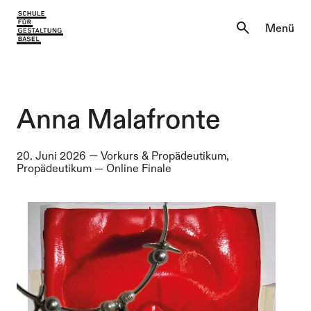
Aktuell
Menü
Einblicke
Aktuell
Lernen & Entdecken
Einblicke
Anna Malafronte
Über uns
Lernen & Entdecken
20. Juni 2026
—
Vorkurs & Propädeutikum,
Propädeutikum
—
Online Finale
Institutionen
Über uns
Institutionen