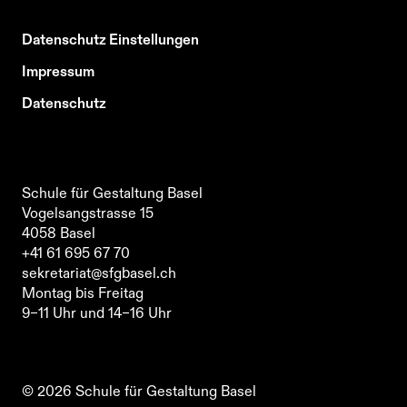
Datenschutz Einstellungen
Impressum
Datenschutz
Schule für Gestaltung Basel
Vogelsangstrasse 15
4058
Basel
Schule für Gestaltung Basel
+41 61 695 67 70
Vogelsangstrasse 15
sekretariat@sfgbasel.ch
4058
Basel
Montag bis Freitag
+41 61 695 67 70
9–11 Uhr und 14–16 Uhr
sekretariat@sfgbasel.ch
Schule für Gestaltung Basel
Montag bis Freitag
Vogelsangstrasse 15
9–11 Uhr und 14–16 Uhr
4058
Basel
+41 61 695 67 70
sekretariat@sfgbasel.ch
©
2026
Schule für Gestaltung Basel
Montag bis Freitag