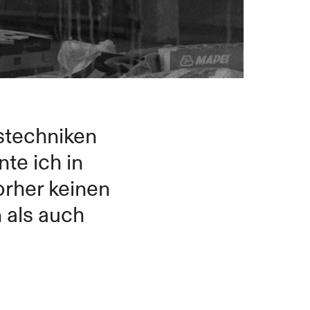
tstechniken
te ich in
orher keinen
 als auch