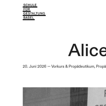
Einblicke
Aktuell
Lernen & Entdecken
Einblicke
Über uns
Lernen & Entdecken
Institutionen
Alic
Über uns
Institutionen
20. Juni 2026
—
Vorkurs & Propädeutikum, Prop