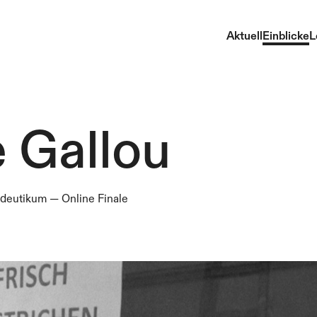
Aktuell
Einblicke
L
e Gallou
ädeutikum
—
Online Finale