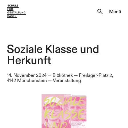
Aktuell
Menü
Einblicke
Aktuell
Lernen & Entdecken
Einblicke
Soziale Klasse und
Über uns
Herkunft
Lernen & Entdecken
Institutionen
14. November 2024
—
Bibliothek
—
Freilager-Platz 2,
Über uns
4142 Münchenstein —
Veranstaltung
Institutionen