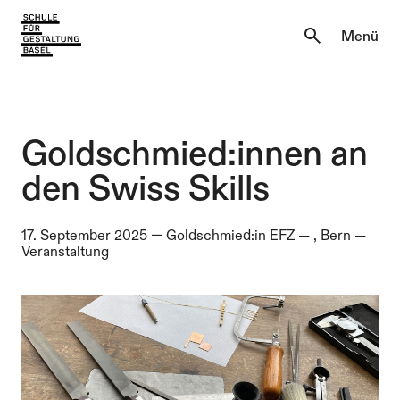
Aktuell
Menü
Einblicke
Aktuell
Lernen & Entdecken
Einblicke
Goldschmied:innen an
Über uns
den Swiss Skills
Lernen & Entdecken
Institutionen
17. September 2025
—
Goldschmied:in EFZ
—
, Bern —
Über uns
Veranstaltung
Institutionen