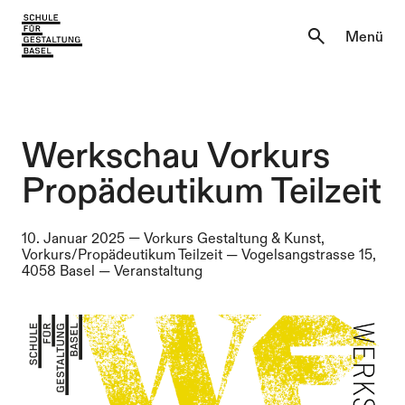
Aktuell
Menü
Einblicke
Aktuell
Lernen & Entdecken
Einblicke
Werkschau Vorkurs
Über uns
Propädeutikum Teilzeit
Lernen & Entdecken
Institutionen
10. Januar 2025
—
Vorkurs Gestaltung & Kunst,
Über uns
Vorkurs/Propädeutikum Teilzeit
—
Vogelsangstrasse 15,
4058 Basel —
Veranstaltung
Institutionen